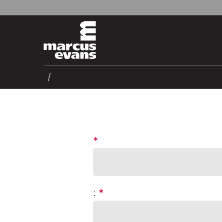
*
:
*