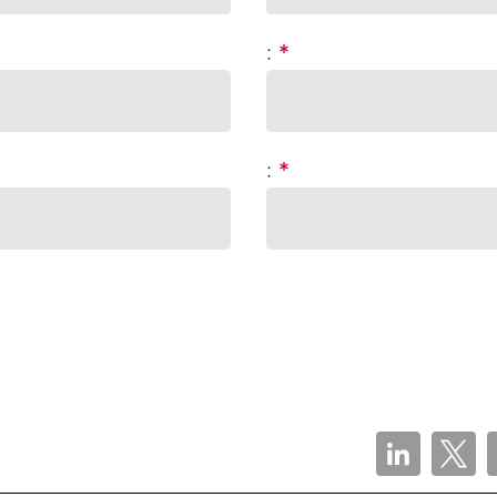
:
*
:
*