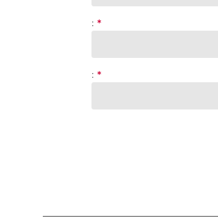
:
*
:
*